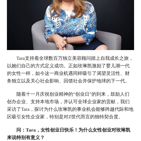
Colombia 哥伦比亚
EI Salvador 萨尔瓦多
Guatemala 危地马拉
Mexico 墨西哥
Uruguay 乌拉圭
Peru 秘鲁
欧 洲
Belarus 白俄罗斯
Czech Republic 捷克共和国
Finland 芬兰
Germany 德国
Ireland 爱尔兰
Kazakhstan 哈萨克斯坦
Tara支持着全球数百万独立美容顾问踏上自我成长之旅，
Lithuania 立陶宛
Moldova 摩尔多瓦
以她们自己的方式定义成功。正如玫琳凯激励了婴儿潮一代
Netherlands 荷兰
Norway 挪威
Poland 波兰
Portugal 葡萄牙
的女性一样，如今这一商业机遇同样吸引了渴望灵活性、财
Russia 俄罗斯
Slovakia 斯洛伐克
务独立以及关心社会影响、回馈社会并保护地球的下一代。
Spain 西班牙
Sweden 瑞典
Switzerland 瑞士
Ukraine 乌克兰
随着十一月庆祝创业精神的“创业日”的到来，鼓励人们
United Kingdom 英国
创办企业、支持本地市场，并认可全球企业家的贡献，我们
采访了Tara，探讨为什么玫琳凯的事业机会能够跨越代际和地
区吸引女性企业家，特别是对Z世代而言的独特契合度。
问：Tara，女性创业日快乐！为什么女性创业对玫琳凯
来说特别有意义？