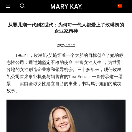
玫琳凯足迹遍布全球
从婴儿潮一代到Z世代：为何每一代人都爱上了玫琳凯的
1971年2月23日，玫琳凯公司在澳大利亚开设了第一家子公司，这是玫琳凯迈向
企业家精神
世界的第一步。
今天，玫琳凯的足迹已经遍布近40个市场，是一家真正的全球公司。
2025.12.12
1963年，玫琳凯·艾施怀着一个大胆的目标创立了她的标
北 美
志性公司：通过她坚定不移的使命“丰富女性人生”，为世界
United States 美国
Canada 加拿大
各地的女性创造企业家和领导机会。三十多年来，现任玫琳
凯公司首席事业机会与销售官的Tara Eustace一直传承这一愿
亚 太
景——赋能全球女性建立自己的事业，书写属于她们的成功
China 中国大陆
China - Hongkong 中国香港
故事。
China - Taiwan 中国台湾
Armenia 亚美尼亚
Malaysia 马来西亚
Philippines 菲律宾
Singapore 新加坡
拉 美
Argentina 阿根廷
Brazil 巴西