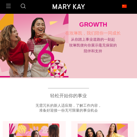
玫琳凯足迹遍布全球
GROWTH
1971年2月23日，玫琳凯公司在澳大利亚开设了第一家子公司，这是玫琳凯迈向
在玫琳凯，我们陪你一同成长
世界的第一步。
从你踏上事业道路的一刻起
今天，玫琳凯的足迹已经遍布近40个市场，是一家真正的全球公司。
玫琳凯便向你展示毫无保留的
陪伴和支持
北 美
United States 美国
Canada 加拿大
亚 太
China 中国大陆
China - Hongkong 中国香港
轻松开始你的事业
China - Taiwan 中国台湾
Armenia 亚美尼亚
Malaysia 马来西亚
Philippines 菲律宾
无需冗长的新人适应期，了解工作内容，
Singapore 新加坡
准备好迎接一份无可限量的事业机会
拉 美
Argentina 阿根廷
Brazil 巴西