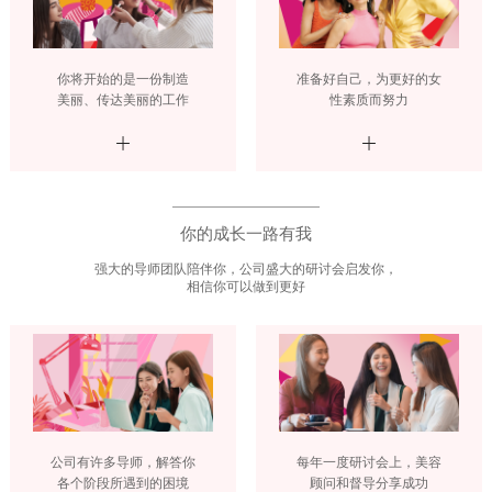
Colombia 哥伦比亚
EI Salvador 萨尔瓦多
Guatemala 危地马拉
Mexico 墨西哥
Uruguay 乌拉圭
Peru 秘鲁
你将开始的是一份制造
准备好自己，为更好的女
美丽、传达美丽的工作
性素质而努力
欧 洲
Belarus 白俄罗斯
Czech Republic 捷克共和国
Finland 芬兰
Germany 德国
Ireland 爱尔兰
Kazakhstan 哈萨克斯坦
Lithuania 立陶宛
Moldova 摩尔多瓦
Netherlands 荷兰
Norway 挪威
你的成长一路有我
Poland 波兰
Portugal 葡萄牙
强大的导师团队陪伴你，公司盛大的研讨会启发你，
Russia 俄罗斯
Slovakia 斯洛伐克
相信你可以做到更好
Spain 西班牙
Sweden 瑞典
Switzerland 瑞士
Ukraine 乌克兰
United Kingdom 英国
公司有许多导师，解答你
每年一度研讨会上，美容
各个阶段所遇到的困境
顾问和督导分享成功