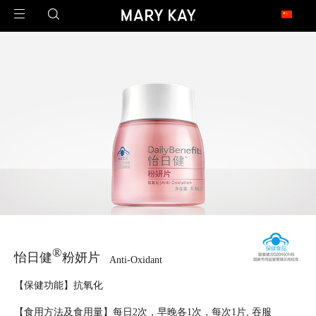
玫琳凯足迹遍布全球
1971年2月23日，玫琳凯公司在澳大利亚开设了第一家子公司，这是玫琳凯迈向
世界的第一步。
今天，玫琳凯的足迹已经遍布近40个市场，是一家真正的全球公司。
北 美
United States 美国
Canada 加拿大
亚 太
China 中国大陆
China - Hongkong 中国香港
China - Taiwan 中国台湾
Armenia 亚美尼亚
Malaysia 马来西亚
Philippines 菲律宾
®
Singapore 新加坡
怡日健
粉妍片
Anti-Oxidant
拉 美
【保健功能】抗氧化
Argentina 阿根廷
Brazil 巴西
【食用方法及食用量】每日2次，早晚各1次，每次1片, 吞服