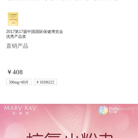
Colombia 哥伦比亚
EI Salvador 萨尔瓦多
Guatemala 危地马拉
Mexico 墨西哥
Uruguay 乌拉圭
Peru 秘鲁
欧 洲
2017第17届中国国际保健博览会
优秀产品奖
Belarus 白俄罗斯
Czech Republic 捷克共和国
Finland 芬兰
Germany 德国
直销产品
Ireland 爱尔兰
Kazakhstan 哈萨克斯坦
Lithuania 立陶宛
Moldova 摩尔多瓦
Netherlands 荷兰
Norway 挪威
￥408
Poland 波兰
Portugal 葡萄牙
Russia 俄罗斯
Slovakia 斯洛伐克
506mg×60片
# 10206222
Spain 西班牙
Sweden 瑞典
Switzerland 瑞士
Ukraine 乌克兰
United Kingdom 英国