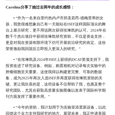
Carolina分享了她过去两年的成长感悟：
• “作为一名来自里约热内卢市郊圣若昂-德梅里蒂的女
孩，我曾很难想象自己有一天能站在ISEF这样国际顶尖的舞
台上展示研究，更不用说两次获得玫琳凯的认可。2024年在
数千个杰出项目中获得玫琳凯研究资助，不仅是资金支持，
更是对我在资源有限环境下仍可开展前沿研究的肯定。这份
荣誉激励我回国后立即投入更深入的研究。”
• “在玫琳凯及2024年ISEF上获得的DCAT奖项支持下，我
投资改进了研究设备。例如，购置相机对记录每次实验中的
肿瘤细胞至关重要。这使我得以构建更完整、可靠的数据
集，成为2025年再次入选ISEF并再度获得玫琳凯资助的关
键。更让我欣喜的是，这些设备不仅帮助了我，也惠及整个
研究团队，尤其在获取高质量实验图像以发表于国际科学期
刊方面发挥了重要作用。”
• “今年的资助，我计划用于为实验室添置新设备，以此
回馈这个全力支持我研究的地方。展望未来，我正申请美国