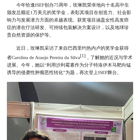
Colombia 哥伦比亚
EI Salvador 萨尔瓦多
今年恰逢ISEF创办75周年，玫琳凯荣幸地向十名高中生
Guatemala 危地马拉
Mexico 墨西哥
颁发总额近1万美元的奖学金，表彰其项目在创造力、社会影
Uruguay 乌拉圭
Peru 秘鲁
响力与发展潜力方面的卓越表现。获奖项目涵盖女性高发癌
症的潜在疗法研发、可持续包装解决方案设计，以及地球珍
欧 洲
贵自然资源的保护等。
Belarus 白俄罗斯
Czech Republic 捷克共和国
Finland 芬兰
Germany 德国
近日，玫琳凯采访了来自巴西里约热内卢的奖学金获得
Ireland 爱尔兰
Kazakhstan 哈萨克斯坦
[1]
者Carolina de Araujo Pereira da Silva
，了解她的近况与学术
Lithuania 立陶宛
Moldova 摩尔多瓦
进展。今年，她以“利用沙利霉素作为分子特洛伊木马靶向锰
Netherlands 荷兰
Norway 挪威
Poland 波兰
Portugal 葡萄牙
诱导的侵袭性肿瘤恶性转化”为题，再次登上ISEF舞台。
Russia 俄罗斯
Slovakia 斯洛伐克
Spain 西班牙
Sweden 瑞典
Switzerland 瑞士
Ukraine 乌克兰
United Kingdom 英国