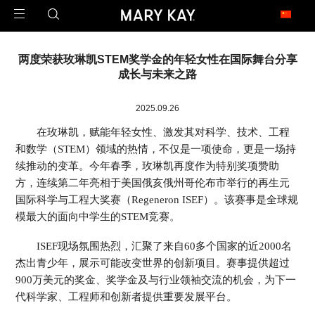
玫琳凯足迹遍布全球
两度荣获玫琳凯STEM奖学金的年轻女性在国际舞台分享
1971年2月23日，玫琳凯公司在澳大利亚开设了第一家子公司，这是玫琳凯迈向
成长与未来之路
世界的第一步。
今天，玫琳凯的足迹已经遍布近40个市场，是一家真正的全球公司。
2025.09.26
在玫琳凯，赋能年轻女性、激发其对科学、技术、工程
北 美
和数学（STEM）领域的热情，不仅是一项使命，更是一场持
United States 美国
Canada 加拿大
续推动的变革。今年春季，玫琳凯再度作为特别奖项赞助
方，连续第二年亮相于美国俄亥俄州哥伦布市举行的再生元
亚 太
国际科学与工程大奖赛（Regeneron ISEF）。该赛事是全球规
China 中国大陆
China - Hongkong 中国香港
模最大的面向中学生的STEM竞赛。
China - Taiwan 中国台湾
Armenia 亚美尼亚
Malaysia 马来西亚
Philippines 菲律宾
ISEF现场氛围热烈，汇聚了来自60多个国家的近2000名
Singapore 新加坡
杰出青少年，展示可能改变世界的创新项目。赛事提供超过
900万美元的奖金、奖学金及与行业领袖交流的机会，为下一
拉 美
代科学家、工程师和创新者提供重要发展平台。
Argentina 阿根廷
Brazil 巴西