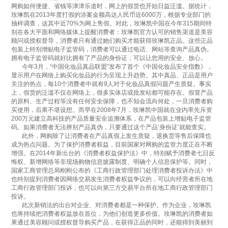
Colombia 哥伦比亚
EI Salvador 萨尔瓦多
网购如何便捷、省钱等津津乐道时，网上的假货也开始日益泛滥。据统计，
Guatemala 危地马拉
Mexico 墨西哥
玫琳凯在2013年度打假的涉案金额高达人民币近6000万，根据专业部门的
抽样调查，这其中近70%为网上售假。对此，玫琳凯中国在今年315期间特
Uruguay 乌拉圭
Peru 秘鲁
别在各大平面和网络媒体上提醒消费者：玫琳凯官方认可的销售渠道是美容
顾问或授权督导，消费者只有通过她们购买才能获得玫琳凯正品。这些正品
欧 洲
包装上特别增贴电子监管码，消费者可以通过电话、网站等查询产品真伪。
拥有电子监管码就好比拥有了产品的身份证，可以让您用的安全、放心。
Belarus 白俄罗斯
Czech Republic 捷克共和国
今年3月，“中国化妆品真品联盟”发布了首个《中国化妆品安全指数》，
Finland 芬兰
Germany 德国
显示用户在网络上购买化妆品的行为呈现上升趋势。其中真品、正品是用户
Ireland 爱尔兰
Kazakhstan 哈萨克斯坦
关注的热点，每10个消费者中就有9人对于化妆品真假问题产生质疑。事实
上，假货的泛滥不仅在网络上，很多实体店或批发站都可能存在。假冒产品
Lithuania 立陶宛
Moldova 摩尔多瓦
的原料、生产过程等没有任何安全保障，也不知会流向何处，一旦消费者购
Netherlands 荷兰
Norway 挪威
买使用，后果不堪设想。而早在2008年7月，玫琳凯中国就在业内率先斥资
Poland 波兰
Portugal 葡萄牙
200万元建立高科技的产品质量安全追溯体系，在产品包装上增贴电子监管
码。如果消费者无法辨别产品真伪，只要通过这个产品‘身份证’就能查实。
Russia 俄罗斯
Slovakia 斯洛伐克
此外，网购除了让消费者在产品真假上发生质疑，退换货等售后保障也
Spain 西班牙
Sweden 瑞典
成为热点问题。为了保护消费者权益，目前国家对网购的监管力度正在不断
Switzerland 瑞士
Ukraine 乌克兰
增强。在2014年新出台的《消费者权益保护法》中，特别赋予消费者七日反
United Kingdom 英国
悔权、新增网络等非现场购物信息披露制度、明确个人信息保护等。同时，
国家工商管理总局刚刚公布的《工商行政管理部门处理消费者投诉办法》中
也特别提到消费者因网络交易发生消费者权益争议的，可以向经营者所在地
工商行政管理部门投诉，也可以向第三方交易平台所在地工商行政管理部门
投诉。
此次新销法的出台对企业、对消费者都是一种保护。作为企业，玫琳凯
也将持续把消费者权益放在首位，为他们创造更多价值。玫琳凯的消费者如
果通过美容顾问或授权督导购买产品，在获得正品的同时，还能得到美丽到