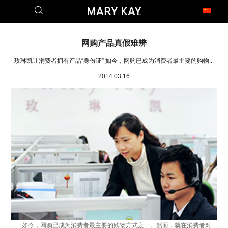
玫琳凯足迹遍布全球
网购产品真假难辨
1971年2月23日，玫琳凯公司在澳大利亚开设了第一家子公司，这是玫琳凯迈向
世界的第一步。
玫琳凯让消费者拥有产品“身份证” 如今，网购已成为消费者最主要的购物...
今天，玫琳凯的足迹已经遍布近40个市场，是一家真正的全球公司。
2014.03.16
北 美
United States 美国
Canada 加拿大
亚 太
China 中国大陆
China - Hongkong 中国香港
China - Taiwan 中国台湾
Armenia 亚美尼亚
Malaysia 马来西亚
Philippines 菲律宾
Singapore 新加坡
拉 美
Argentina 阿根廷
Brazil 巴西
如今，网购已成为消费者最主要的购物方式之一。然而，就在消费者对