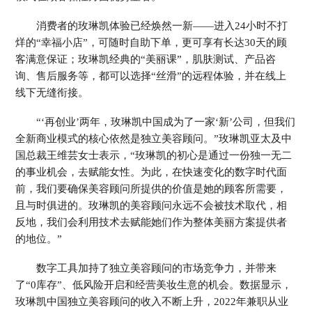
Colombia 哥伦比亚
EI Salvador 萨尔瓦多
Guatemala 危地马拉
Mexico 墨西哥
消费者的玫琳凯体验已经焕然一新——进入24小时不打
Uruguay 乌拉圭
Peru 秘鲁
烊的“幸福小店”，可随时自助下单，更可享有长达30天的顾
客满意保证；玫琳凯经典的“美丽课”，肌肤测试、产品咨
欧 洲
询、售后服务等，都可以选择“丝滑”的远程体验，并在线上
Belarus 白俄罗斯
Czech Republic 捷克共和国
线下无缝衔接。
Finland 芬兰
Germany 德国
Ireland 爱尔兰
Kazakhstan 哈萨克斯坦
“‘再创业’两年，玫琳凯中国成为了一家‘新’公司，但我们
Lithuania 立陶宛
Moldova 摩尔多瓦
全新商业模式的核心依然是独立美容顾问。”玫琳凯亚太及中
Netherlands 荷兰
Norway 挪威
国总裁王维芸女士表示，“玫琳凯的初心是通过一份独一无二
Poland 波兰
Portugal 葡萄牙
的事业机会，去赋能女性。为此，在快速变化的数字时代面
Russia 俄罗斯
Slovakia 斯洛伐克
前，我们要确保美容顾问所提供的价值是她的顾客所需要，
Spain 西班牙
Sweden 瑞典
且与时俱进的。玫琳凯的美容顾问永远不会被技术取代，相
Switzerland 瑞士
Ukraine 乌克兰
United Kingdom 英国
反地，我们会利用技术去赋能她们作为整体美丽方案提供者
的地位。”
数字工具加持了独立美容顾问的市场竞争力，并带来
了“0库存”、低风险开启和经营美妆生意的机会。数据显示，
玫琳凯中国独立美容顾问的收入不断上升，2022年兼职从业