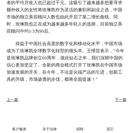
者的平均月收入也已超过千元。这吸引了越来越多想要寻求
额外收入的女性将玫琳凯作为灵活的兼职和副业之选，中国
市场的独立美容顾问人数也由此开启了第二增长曲线。同
时，玫琳凯也正在成为越来越多年轻人的选择，目前独立美
容顾问中约1/3为90后。
得益于中国社会高度的数字化和移动化水平，中国市场
成为了玫琳凯全球数字化转型的领头羊。王维芸表示，“今年
是玫琳凯品牌创立60周年，值此钻石之年，我们深耕中国的
信心更加坚定了。全新的商业模式打开了玫琳凯在中国市场
加速发展的开关，在今年，不论是尖端产品的引进，创新工
具的升级，市场渗透的步伐，都将全面提速！”
上一篇
下一篇
客户服务
关于法律
招聘
其它