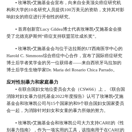
• 玫琳凯•艾施基金会宣布，向来自全美顶尖癌症研究机
构和大学的10名研究人员提供100万美元的资助，支持其对影
响妇女的癌症进行开创性的研究。
• 首席创新官Lucy Gildea博士代表玫琳凯•艾施基金会接
受了北德克萨斯州“癌症支持联盟茁壮成长奖”。
• 玫琳凯•艾施基金会与位于达拉斯的UT西南医学中心的
Harold C. Simmons综合癌症中心合作，宣布了国际癌症研究
博士后学者奖学金的另一位获得者——来自西班牙马拉加的
博士后学生生物学家Dr. Maria del Rosario Chica Parrado。
应对性别暴力和家庭暴力
• 在联合国妇女地位委员会大会（CSW66）上，《联合国
消除对妇女暴力信托基金2022年度报告》认可了玫琳凯•艾施
基金会和玫琳凯公司与15个国家的和9个联合国妇女国家委员
会一起，为消除针对妇女和女童的暴力所做的努力。
• 玫琳凯•艾施基金会和玫琳凯公司大力支持CARE的《性
别暴力指南》，作为一项实用的工具，该指南用于在CARE的