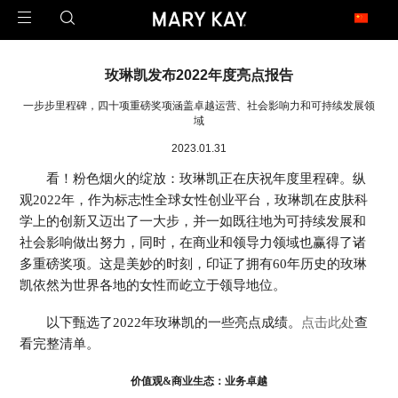
玫琳凯足迹遍布全球
玫琳凯发布2022年度亮点报告
1971年2月23日，玫琳凯公司在澳大利亚开设了第一家子公司，这是玫琳凯迈向
世界的第一步。
一步步里程碑，四十项重磅奖项涵盖卓越运营、社会影响力和可持续发展领
今天，玫琳凯的足迹已经遍布近40个市场，是一家真正的全球公司。
域
2023.01.31
北 美
看！粉色烟火的绽放：玫琳凯正在庆祝年度里程碑。纵
United States 美国
Canada 加拿大
观2022年，作为标志性全球女性创业平台，玫琳凯在皮肤科
学上的创新又迈出了一大步，并一如既往地为可持续发展和
亚 太
社会影响做出努力，同时，在商业和领导力领域也赢得了诸
China 中国大陆
China - Hongkong 中国香港
多重磅奖项。这是美妙的时刻，印证了拥有60年历史的玫琳
China - Taiwan 中国台湾
Armenia 亚美尼亚
凯依然为世界各地的女性而屹立于领导地位。
Malaysia 马来西亚
Philippines 菲律宾
Singapore 新加坡
以下甄选了2022年玫琳凯的一些亮点成绩。
点击此处
查
看完整清单。
拉 美
价值观&商业生态：业务卓越
Argentina 阿根廷
Brazil 巴西