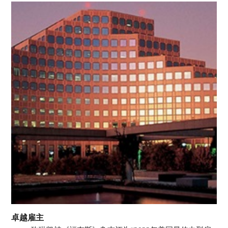
Colombia 哥伦比亚
EI Salvador 萨尔瓦多
Guatemala 危地马拉
Mexico 墨西哥
Uruguay 乌拉圭
Peru 秘鲁
欧 洲
Belarus 白俄罗斯
Czech Republic 捷克共和国
Finland 芬兰
Germany 德国
Ireland 爱尔兰
Kazakhstan 哈萨克斯坦
Lithuania 立陶宛
Moldova 摩尔多瓦
Netherlands 荷兰
Norway 挪威
Poland 波兰
Portugal 葡萄牙
Russia 俄罗斯
Slovakia 斯洛伐克
Spain 西班牙
Sweden 瑞典
Switzerland 瑞士
Ukraine 乌克兰
United Kingdom 英国
卓越雇主