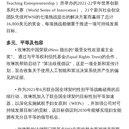
Teaching Entrepreneurship ）所举办的2021-22学年世界创新
系列大赛（World Series of Innovation）。21个新兴社会创业
团队凭借对WSI的七项挑战提出的解决方案而赢得了总计
16,800美元的奖金，每项挑战都侧重于推进一项可持续发展
目标。
多元、平等及包容
• 玫琳凯中国荣获sHero 颁出的“最受女性欢迎雇主金
奖”。 通过与平等权利信托基金(Equal Rights Trust)的合作，
玫琳凯帮助启动了 "算法歧视倡议"，这是一项全新和宣传计
划，旨在收集关于使用人工智能和算法决策系统所产生的偏
见的证据。
• 作为2021年6月联合国全球契约性别平等战略磋商的后
续行动，玫琳凯加入了联合国全球契约目标性别平等加速
器，以深化实施赋权予妇女原则（WEPs），并加强公司对可
持续发展目标5的贡献，该目标倡议到2030年能够实现妇女能
拥有充分且平等的领导机会。