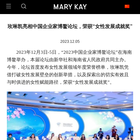
玫琳凯足迹遍布全球
玫琳凯亮相中国企业家博鳌论坛，荣获“女性发展成就奖”
1971年2月23日，玫琳凯公司在澳大利亚开设了第一家子公司，这是玫琳凯迈向
世界的第一步。
今天，玫琳凯的足迹已经遍布近40个市场，是一家真正的全球公司。
2023.12.05
2023年12月3日-5日，“2023中国企业家博鳌论坛”在海南
博鳌举办，本届论坛由新华社和海南省人民政府共同主办。
北 美
今年，论坛首度发布女性发展领域年度荣誉榜单，玫琳凯凭
United States 美国
Canada 加拿大
借打破女性发展壁垒的创新举措，以及探索出的切实有效且
与时俱进的女性赋能路径，荣获“女性发展成就奖”。
亚 太
China 中国大陆
China - Hongkong 中国香港
China - Taiwan 中国台湾
Armenia 亚美尼亚
Malaysia 马来西亚
Philippines 菲律宾
Singapore 新加坡
拉 美
Argentina 阿根廷
Brazil 巴西