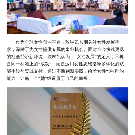
Colombia 哥伦比亚
EI Salvador 萨尔瓦多
Guatemala 危地马拉
Mexico 墨西哥
Uruguay 乌拉圭
Peru 秘鲁
欧 洲
Belarus 白俄罗斯
Czech Republic 捷克共和国
作为全球女性创业平台，玫琳凯长期关注女性发展需
Finland 芬兰
Germany 德国
求，深耕于为女性提供专属的事业机会。面对当今快速更迭
Ireland 爱尔兰
Kazakhstan 哈萨克斯坦
Lithuania 立陶宛
Moldova 摩尔多瓦
的社会经济新环境，玫琳凯认为，“女性发展”的定义，不再
Netherlands 荷兰
Norway 挪威
是同一标准上的“成功”。而是运用女性思维指导多样化的赋
Poland 波兰
Portugal 葡萄牙
能手段与资源支持，通过不断创新实践，给予女性“选择”的
Russia 俄罗斯
Slovakia 斯洛伐克
能力，让每一个“她”缔造属于自己的幸福！
Spain 西班牙
Sweden 瑞典
Switzerland 瑞士
Ukraine 乌克兰
United Kingdom 英国