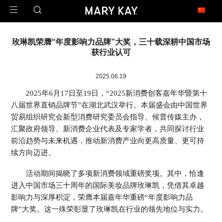
玫琳凯足迹遍布全球
玫琳凯荣膺“年度影响力品牌”大奖，三十载深耕中国市场
1971年2月23日，玫琳凯公司在澳大利亚开设了第一家子公司，这是玫琳凯迈向
获行业认可
世界的第一步。
今天，玫琳凯的足迹已经遍布近40个市场，是一家真正的全球公司。
2025.06.19
2025年6月17日至19日，“2025新消费创客嘉年华暨第十
北 美
八届世界直销品牌节”在湖北武汉举行。本届盛会由中国世界
United States 美国
Canada 加拿大
贸易组织研究会新型消费研究委员会指导、候普传媒主办，
汇聚政府领导、新消费企业代表及专家学者，共同探讨行业
亚 太
前沿趋势与未来机遇，推动新消费产业向更高质量、更可持
China 中国大陆
China - Hongkong 中国香港
续方向迈进。
China - Taiwan 中国台湾
Armenia 亚美尼亚
Malaysia 马来西亚
Philippines 菲律宾
活动期间揭晓了多项新消费领域重磅奖项。其中，恰逢
Singapore 新加坡
进入中国市场三十周年的国际美妆品牌玫琳凯，凭借其卓越
影响力与深厚积淀，荣膺本届嘉年华重磅“年度影响力品
拉 美
牌”大奖。这一殊荣彰显了玫琳凯在行业的领先地位与实力。
Argentina 阿根廷
Brazil 巴西