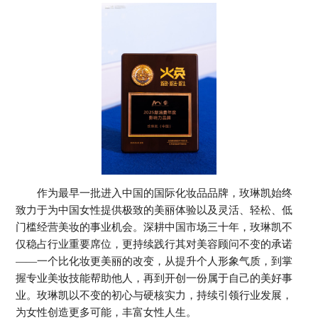
Colombia 哥伦比亚
EI Salvador 萨尔瓦多
Guatemala 危地马拉
Mexico 墨西哥
Uruguay 乌拉圭
Peru 秘鲁
欧 洲
Belarus 白俄罗斯
Czech Republic 捷克共和国
Finland 芬兰
Germany 德国
Ireland 爱尔兰
Kazakhstan 哈萨克斯坦
Lithuania 立陶宛
Moldova 摩尔多瓦
Netherlands 荷兰
Norway 挪威
Poland 波兰
Portugal 葡萄牙
Russia 俄罗斯
Slovakia 斯洛伐克
作为最早一批进入中国的国际化妆品品牌，玫琳凯始终
Spain 西班牙
Sweden 瑞典
致力于为中国女性提供极致的美丽体验以及灵活、轻松、低
Switzerland 瑞士
Ukraine 乌克兰
United Kingdom 英国
门槛经营美妆的事业机会。深耕中国市场三十年，玫琳凯不
仅稳占行业重要席位，更持续践行其对美容顾问不变的承诺
——一个比化妆更美丽的改变，从提升个人形象气质，到掌
握专业美妆技能帮助他人，再到开创一份属于自己的美好事
业。玫琳凯以不变的初心与硬核实力，持续引领行业发展，
为女性创造更多可能，丰富女性人生。