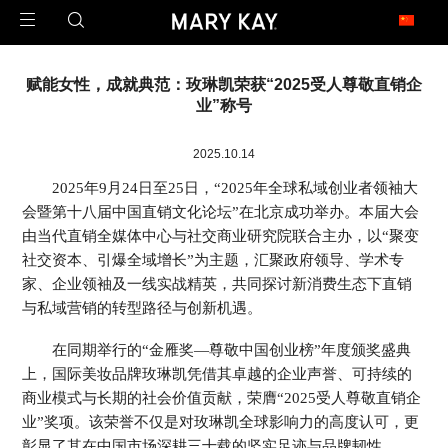
玫琳凯足迹遍布全球
赋能女性，成就典范：玫琳凯荣获“2025受人尊敬直销企
1971年2月23日，玫琳凯公司在澳大利亚开设了第一家子公司，这是玫琳凯迈向
业”称号
世界的第一步。
今天，玫琳凯的足迹已经遍布近40个市场，是一家真正的全球公司。
2025.10.14
2025年9月24日至25日，“2025年全球私域创业者领袖大
北 美
会暨第十八届中国直销文化论坛”在北京成功举办。本届大会
United States 美国
Canada 加拿大
由当代直销全媒体中心与社交商业研究院联合主办，以“聚变
社交资本、引爆全域增长”为主题，汇聚政府领导、学术专
亚 太
家、企业领袖及一线实战精英，共同探讨新消费生态下直销
China 中国大陆
China - Hongkong 中国香港
与私域营销的转型路径与创新机遇。
China - Taiwan 中国台湾
Armenia 亚美尼亚
Malaysia 马来西亚
Philippines 菲律宾
在同期举行的“金雁奖—尊敬中国创业榜”年度颁奖盛典
Singapore 新加坡
上，国际美妆品牌玫琳凯凭借其卓越的企业声誉、可持续的
商业模式与长期的社会价值贡献，荣膺“2025受人尊敬直销企
拉 美
业”奖项。该荣誉不仅是对玫琳凯全球影响力的高度认可，更
Argentina 阿根廷
Brazil 巴西
彰显了其在中国市场深耕三十载的坚实足迹与品牌韧性。