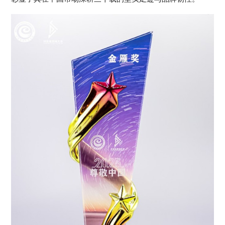
Colombia 哥伦比亚
EI Salvador 萨尔瓦多
Guatemala 危地马拉
Mexico 墨西哥
Uruguay 乌拉圭
Peru 秘鲁
欧 洲
Belarus 白俄罗斯
Czech Republic 捷克共和国
Finland 芬兰
Germany 德国
Ireland 爱尔兰
Kazakhstan 哈萨克斯坦
Lithuania 立陶宛
Moldova 摩尔多瓦
Netherlands 荷兰
Norway 挪威
Poland 波兰
Portugal 葡萄牙
Russia 俄罗斯
Slovakia 斯洛伐克
Spain 西班牙
Sweden 瑞典
Switzerland 瑞士
Ukraine 乌克兰
United Kingdom 英国