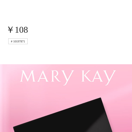
Colombia 哥伦比亚
EI Salvador 萨尔瓦多
Guatemala 危地马拉
Mexico 墨西哥
Uruguay 乌拉圭
Peru 秘鲁
￥108
欧 洲
Belarus 白俄罗斯
Czech Republic 捷克共和国
# 10197871
Finland 芬兰
Germany 德国
Ireland 爱尔兰
Kazakhstan 哈萨克斯坦
Lithuania 立陶宛
Moldova 摩尔多瓦
Netherlands 荷兰
Norway 挪威
Poland 波兰
Portugal 葡萄牙
Russia 俄罗斯
Slovakia 斯洛伐克
Spain 西班牙
Sweden 瑞典
Switzerland 瑞士
Ukraine 乌克兰
United Kingdom 英国