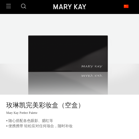
玫琳凯足迹遍布全球
1971年2月23日，玫琳凯公司在澳大利亚开设了第一家子公司，这是玫琳凯迈向
世界的第一步。
今天，玫琳凯的足迹已经遍布近40个市场，是一家真正的全球公司。
北 美
United States 美国
Canada 加拿大
亚 太
China 中国大陆
China - Hongkong 中国香港
China - Taiwan 中国台湾
Armenia 亚美尼亚
玫琳凯完美彩妆盒（空盒）
Malaysia 马来西亚
Philippines 菲律宾
Singapore 新加坡
Mary Kay Perfect Palette
• 随心搭配各色眼影、腮红等
拉 美
• 便携携带 轻松应对任何场合，随时补妆
Argentina 阿根廷
Brazil 巴西