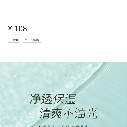
Colombia 哥伦比亚
EI Salvador 萨尔瓦多
Guatemala 危地马拉
Mexico 墨西哥
Uruguay 乌拉圭
Peru 秘鲁
￥108
欧 洲
Belarus 白俄罗斯
Czech Republic 捷克共和国
100ml
# 10228069
Finland 芬兰
Germany 德国
Ireland 爱尔兰
Kazakhstan 哈萨克斯坦
Lithuania 立陶宛
Moldova 摩尔多瓦
Netherlands 荷兰
Norway 挪威
Poland 波兰
Portugal 葡萄牙
Russia 俄罗斯
Slovakia 斯洛伐克
Spain 西班牙
Sweden 瑞典
Switzerland 瑞士
Ukraine 乌克兰
United Kingdom 英国