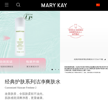
玫琳凯足迹遍布全球
1971年2月23日，玫琳凯公司在澳大利亚开设了第一家子公司，这是玫琳凯迈向
世界的第一步。
今天，玫琳凯的足迹已经遍布近40个市场，是一家真正的全球公司。
北 美
United States 美国
Canada 加拿大
亚 太
China 中国大陆
China - Hongkong 中国香港
China - Taiwan 中国台湾
Armenia 亚美尼亚
经典护肤系列洁净爽肤水
Malaysia 马来西亚
Philippines 菲律宾
Singapore 新加坡
Customized Skincare Freshene 2
改善肤质，令肌肤柔软不油光。
拉 美
肌肤感觉清爽净透，更显健康。
Argentina 阿根廷
Brazil 巴西