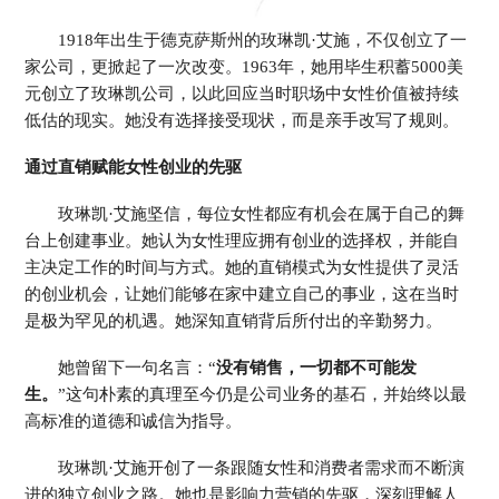
Colombia 哥伦比亚
EI Salvador 萨尔瓦多
Guatemala 危地马拉
Mexico 墨西哥
1918年出生于德克萨斯州的玫琳凯·艾施，不仅创立了一
Uruguay 乌拉圭
Peru 秘鲁
家公司，更掀起了一次改变。1963年，她用毕生积蓄5000美
元创立了玫琳凯公司，以此回应当时职场中女性价值被持续
欧 洲
低估的现实。她没有选择接受现状，而是亲手改写了规则。
Belarus 白俄罗斯
Czech Republic 捷克共和国
Finland 芬兰
Germany 德国
通过直销赋能女性创业的先驱
Ireland 爱尔兰
Kazakhstan 哈萨克斯坦
Lithuania 立陶宛
Moldova 摩尔多瓦
玫琳凯·艾施坚信，每位女性都应有机会在属于自己的舞
Netherlands 荷兰
Norway 挪威
台上创建事业。她认为女性理应拥有创业的选择权，并能自
Poland 波兰
Portugal 葡萄牙
主决定工作的时间与方式。她的直销模式为女性提供了灵活
Russia 俄罗斯
Slovakia 斯洛伐克
的创业机会，让她们能够在家中建立自己的事业，这在当时
Spain 西班牙
Sweden 瑞典
是极为罕见的机遇。她深知直销背后所付出的辛勤努力。
Switzerland 瑞士
Ukraine 乌克兰
United Kingdom 英国
她曾留下一句名言：“
没有销售，一切都不可能发
生。
”这句朴素的真理至今仍是公司业务的基石，并始终以最
高标准的道德和诚信为指导。
玫琳凯·艾施开创了一条跟随女性和消费者需求而不断演
进的独立创业之路。她也是影响力营销的先驱，深刻理解人