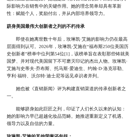
际影响力在销售中的关键作用。她的理念简单却具有革新
性：赋能个人，奖励付出，并从内部培养领导力。
跻身美国最伟大创新者之列的不朽传承
即使在她离世数十年后，玫琳凯·艾施的影响力仍在最高
层面得到认可。2026年，玫琳凯·艾施在“福布斯250位美国历
史创新者”榜单中位列第54位[1]，该榜单旨在表彰那些铸就美
国梦、并对现代美国留下不可磨灭印记的杰出人物。玫琳凯·
艾施与史蒂夫·乔布斯、托马斯·爱迪生、约翰·D·洛克菲勒、
亨利·福特、沃尔特·迪士尼等远见卓识者并列。
她也被《直销新闻》评为构建直销渠道的传承创新者之
一。
能够跻身如此巨匠之列，印证了人们长久以来的认知：
她的影响力早已超越化妆品范畴。她推进重新定义了机遇、
领导力以及自信的力量。
玫琳凯·艾施的其他荣誉还包括：