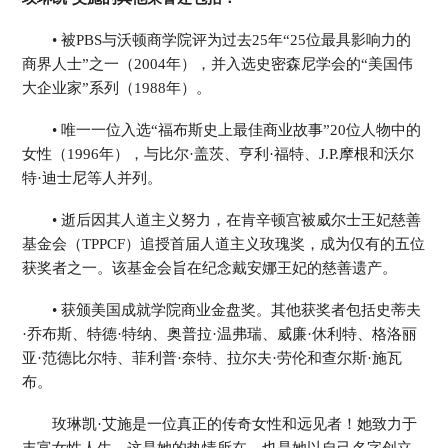
• 被PBS与沃顿商学院评为过去25年“25位最具影响力的
商界人士”之一（2004年），并入选史密森尼学会的“美国伟
大企业家”系列（1988年）。
• 唯一一位入选“福布斯史上最佳商业故事”20位人物中的
女性（1996年），与比尔·盖茨、亨利·福特、J.P.摩根和沃尔
特·迪士尼等人并列。
• 逝后因其人道主义努力，在肯辛顿宫被威尔士王妃慈善
基金会（TPPCF）追授首届人道主义玫瑰奖，成为仅有的五位
获奖者之一。该基金会旨在纪念戴安娜王妃的慈善遗产。
• 获颁美国成就学院商业金盘奖。其他获奖者包括史蒂夫
·乔布斯、特德·特纳、奥普拉·温弗瑞、威廉·休利特、格洛丽
亚·范德比尔特、菲利普·奈特、拉尔夫·劳伦和查尔斯·施瓦
布。
玫琳凯·艾施是一位真正的传奇女性和远见者！她致力于
丰富女性人生，这是她的热情所在，也是她以自己名字创立