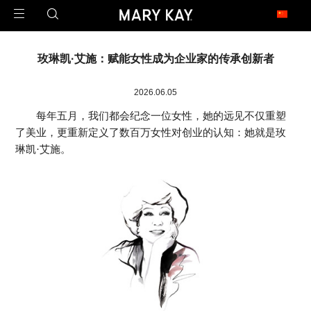
玫琳凯足迹遍布全球
玫琳凯·艾施：赋能女性成为企业家的传承创新者
1971年2月23日，玫琳凯公司在澳大利亚开设了第一家子公司，这是玫琳凯迈向
世界的第一步。
今天，玫琳凯的足迹已经遍布近40个市场，是一家真正的全球公司。
2026.06.05
每年五月，我们都会纪念一位女性，她的远见不仅重塑
了美业，更重新定义了数百万女性对创业的认知：她就是玫
北 美
琳凯·艾施。
United States 美国
Canada 加拿大
亚 太
China 中国大陆
China - Hongkong 中国香港
China - Taiwan 中国台湾
Armenia 亚美尼亚
Malaysia 马来西亚
Philippines 菲律宾
Singapore 新加坡
拉 美
Argentina 阿根廷
Brazil 巴西