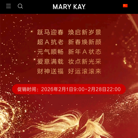
玫琳凯足迹遍布全球
1971年2月23日，玫琳凯公司在澳大利亚开设了第一家子公司，这是玫琳凯迈向
世界的第一步。
今天，玫琳凯的足迹已经遍布近40个市场，是一家真正的全球公司。
北 美
United States 美国
Canada 加拿大
亚 太
China 中国大陆
China - Hongkong 中国香港
China - Taiwan 中国台湾
Armenia 亚美尼亚
Malaysia 马来西亚
Philippines 菲律宾
Singapore 新加坡
拉 美
Argentina 阿根廷
Brazil 巴西