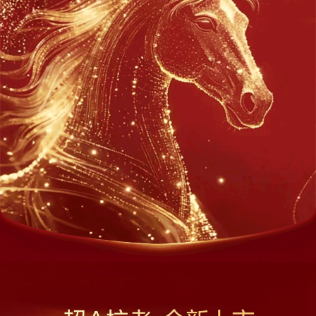
Colombia 哥伦比亚
EI Salvador 萨尔瓦多
Guatemala 危地马拉
Mexico 墨西哥
Uruguay 乌拉圭
Peru 秘鲁
欧 洲
Belarus 白俄罗斯
Czech Republic 捷克共和国
Finland 芬兰
Germany 德国
Ireland 爱尔兰
Kazakhstan 哈萨克斯坦
Lithuania 立陶宛
Moldova 摩尔多瓦
Netherlands 荷兰
Norway 挪威
Poland 波兰
Portugal 葡萄牙
Russia 俄罗斯
Slovakia 斯洛伐克
Spain 西班牙
Sweden 瑞典
Switzerland 瑞士
Ukraine 乌克兰
United Kingdom 英国