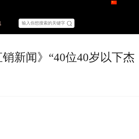
凯
《直销新闻》“40位40岁以下杰