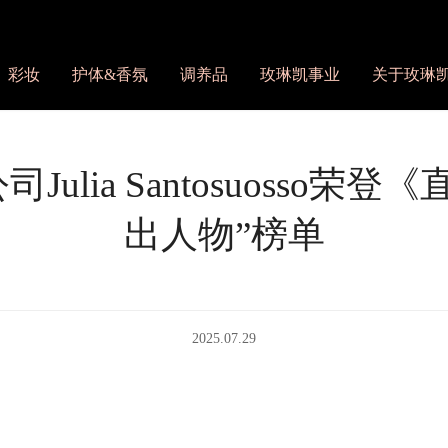
彩妆
护体&香氛
调养品
玫琳凯事业
关于玫琳
lia Santosuosso荣登
出人物”榜单
2025.07.29