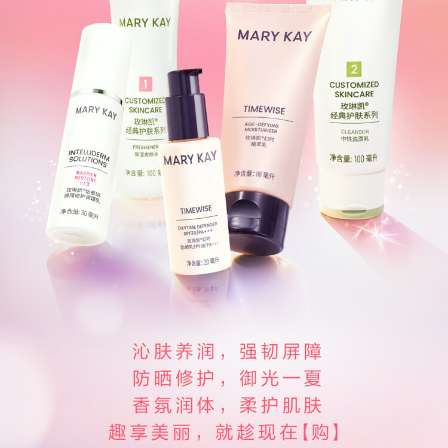
Colombia 哥伦比亚
EI Salvador 萨尔瓦多
Guatemala 危地马拉
Mexico 墨西哥
Uruguay 乌拉圭
Peru 秘鲁
欧 洲
Belarus 白俄罗斯
Czech Republic 捷克共和国
Finland 芬兰
Germany 德国
Ireland 爱尔兰
Kazakhstan 哈萨克斯坦
Lithuania 立陶宛
Moldova 摩尔多瓦
Netherlands 荷兰
Norway 挪威
Poland 波兰
Portugal 葡萄牙
Russia 俄罗斯
Slovakia 斯洛伐克
Spain 西班牙
Sweden 瑞典
Switzerland 瑞士
Ukraine 乌克兰
United Kingdom 英国