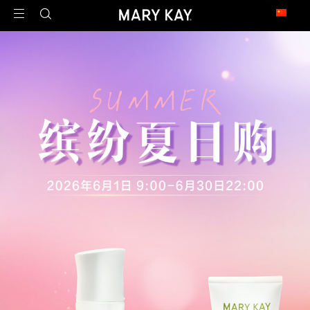
玫琳凯足迹遍布全球
1971年2月23日，玫琳凯公司在澳大利亚开设了第一家子公司，这是玫琳凯迈向
世界的第一步。
今天，玫琳凯的足迹已经遍布近40个市场，是一家真正的全球公司。
北 美
United States 美国
Canada 加拿大
亚 太
China 中国大陆
China - Hongkong 中国香港
China - Taiwan 中国台湾
Armenia 亚美尼亚
Malaysia 马来西亚
Philippines 菲律宾
Singapore 新加坡
拉 美
Argentina 阿根廷
Brazil 巴西